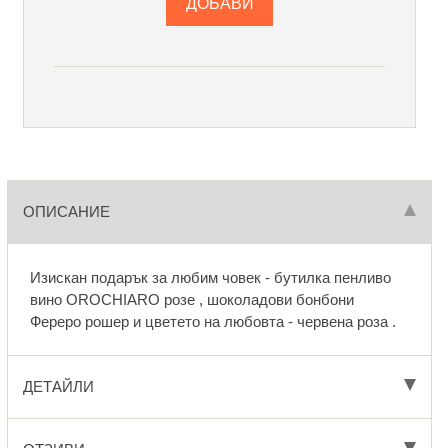
ОПИСАНИЕ
Изискан подарък за любим човек - бутилка пенливо
вино OROCHIARO розе , шоколадови бонбони
Фереро рошер и цветето на любовта - червена роза .
ДЕТАЙЛИ