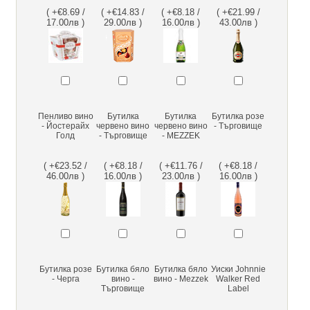
( +€8.69 /
( +€14.83 /
( +€8.18 /
( +€21.99 /
17.00лв )
29.00лв )
16.00лв )
43.00лв )
Пенливо вино
Бутилка
Бутилка
Бутилка розе
- Йостерайх
червено вино
червено вино
- Търговище
Голд
- Търговище
- MEZZEK
( +€23.52 /
( +€8.18 /
( +€11.76 /
( +€8.18 /
46.00лв )
16.00лв )
23.00лв )
16.00лв )
Бутилка розе
Бутилка бяло
Бутилка бяло
Уиски Johnnie
- Черга
вино -
вино - Mezzek
Walker Red
Търговище
Label