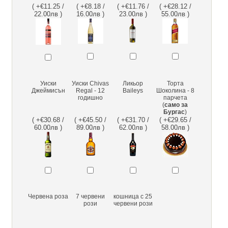
( +€11.25 /
( +€8.18 /
( +€11.76 /
( +€28.12 /
22.00лв )
16.00лв )
23.00лв )
55.00лв )
Уиски
Уиски Chivas
Ликьор
Торта
Джеймисън
Regal - 12
Baileys
Шоколина - 8
годишно
парчета
(
само за
Бургас
)
( +€30.68 /
( +€45.50 /
( +€31.70 /
( +€29.65 /
60.00лв )
89.00лв )
62.00лв )
58.00лв )
Червена роза
7 червени
кошница с 25
рози
червени рози