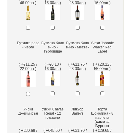
46.00лв )
16.00лв )
23.00лв )
16.00лв )
Бутилка розе
Бутилка бяло
Бутилка бяло
Уиски Johnnie
- Черга
вино -
вино - Mezzek
Walker Red
Търговище
Label
( +€11.25 /
( +€8.18 /
( +€11.76 /
( +€28.12 /
22.00лв )
16.00лв )
23.00лв )
55.00лв )
Уиски
Уиски Chivas
Ликьор
Торта
Джеймисън
Regal - 12
Baileys
Шоколина - 8
годишно
парчета
(
само за
Бургас
)
( +€30.68 /
( +€45.50 /
( +€31.70 /
( +€29.65 /