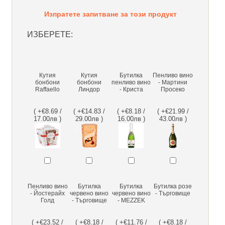
Изпратете запитване за този продукт
ИЗБЕРЕТЕ:
Кутия
Кутия
Бутилка
Пенливо вино
бонбони
бонбони
пенливо вино
- Мартини
Raffaello
Линдор
- Криста
Просеко
( +€8.69 /
( +€14.83 /
( +€8.18 /
( +€21.99 /
17.00лв )
29.00лв )
16.00лв )
43.00лв )
Пенливо вино
Бутилка
Бутилка
Бутилка розе
- Йостерайх
червено вино
червено вино
- Търговище
Голд
- Търговище
- MEZZEK
( +€23.52 /
( +€8.18 /
( +€11.76 /
( +€8.18 /