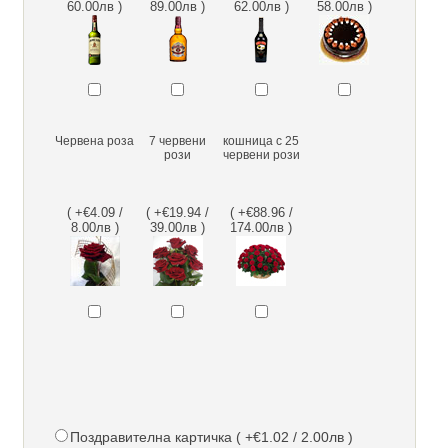
60.00лв )
89.00лв )
62.00лв )
58.00лв )
Червена роза
7 червени
кошница с 25
рози
червени рози
( +€4.09 /
( +€19.94 /
( +€88.96 /
8.00лв )
39.00лв )
174.00лв )
Поздравителна картичка ( +€1.02 / 2.00лв )