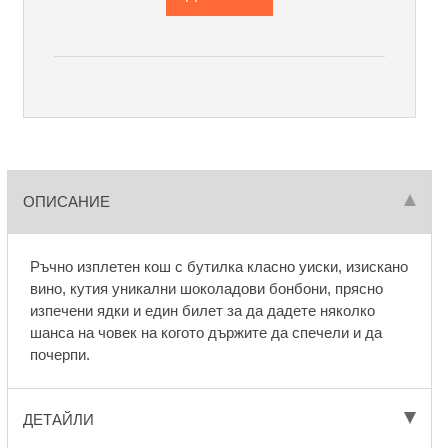
ОПИСАНИЕ
Ръчно изплетен кош с бутилка класно уиски, изискано
вино, кутия уникални шоколадови бонбони, прясно
изпечени ядки и един билет за да дадете няколко
шанса на човек на когото държите да спечели и да
почерпи.
ДЕТАЙЛИ