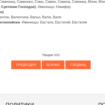
Симеонка, Симеонко, Симо, Симон, Симона, Симонка, Мони, Мон
 Сретение Господне)
.
Именници:
Никифор
н)
.
ентин, Валентина, Вальо, Валю, Валя
Антиохийски
.
Именници:
Евстати, Евстатий, Евстатия
Продукт 2/12
ПРЕДХОДЕН
ВСИЧКИ
СЛЕДВАЩ
ПОЛИТИКИ
П