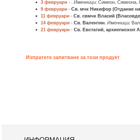
3 февруари
-
.
Именници:
Симеон, Симеона, 
9 февруари
-
Св. мчк Никифор (Отдание на
11 февруари
-
Св. свмчк Власий (Власовде
14 февруари
-
Св. Валентин
.
Именници:
Вал
21 февруари
-
Св. Евстатий, архиепископ 
Изпратете запитване за този продукт
ИНФОРМАЦИЯ