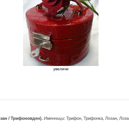
увеличи
зан / Трифоновден).
Именници:
Трифон, Трифонка, Лозан, Лоза