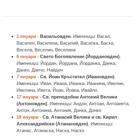
1 януари
-
Васильовден.
Именници:
Васил,
Василен, Василена, Василий, Василка, Васка,
Весела, Веселин, Веселина
6 януари
-
Свето Богоявление (Йордановден)
.
Именници:
Йордан, Йордана, Йорданкa, Данка,
Данко, Данчо, Найден
7 януари
-
Св. Йоан Кръстител (Ивановден)
.
Именници:
Иван, Ивана, Иванкa, Иванинa, Ивелин,
Ивелина, Ивета, Йоан, Йоанa, Ивайло
17 януари
-
Св. преподобни Антоний Велики
(Антоновден)
.
Именници:
Андон, Антоан, Антоанета,
Антон, Антонина, Антония, Донка, Донко
18 януари
-
Св. Атанасий Велики и св. Кирил
Алексaндрийски (Атанасовден)
.
Именници:
Атанас, Атанаска, Наска, Наско