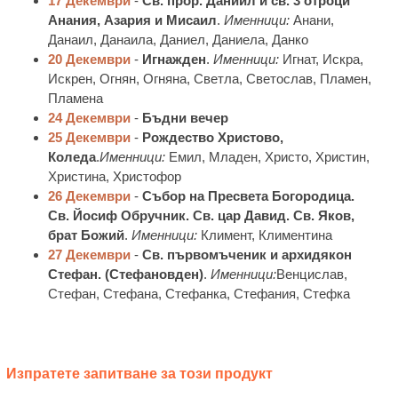
17 Декември
-
Св. прор. Даниил и св. 3 отроци
Анания, Азария и Мисаил
.
Именници:
Анани,
Данаил, Данаила, Даниел, Даниела, Данко
20 Декември
-
Игнажден
.
Именници:
Игнат, Искра,
Искрен, Огнян, Огняна, Светла, Светослав, Пламен,
Пламена
24 Декември
-
Бъдни вечер
25 Декември
-
Рождество Христово,
Коледа
.
Именници:
Емил, Младен, Христо, Христин,
Христина, Христофор
26 Декември
-
Събор на Пресвета Богородица.
Св. Йосиф Обручник. Св. цар Давид. Св. Яков,
брат Божий
.
Именници:
Климент, Климентина
27 Декември
-
Св. първомъченик и архидякон
Стефан. (Стефановден)
.
Именници:
Венцислав,
Стефан, Стефана, Стефанка, Стефания, Стефка
Изпратете запитване за този продукт