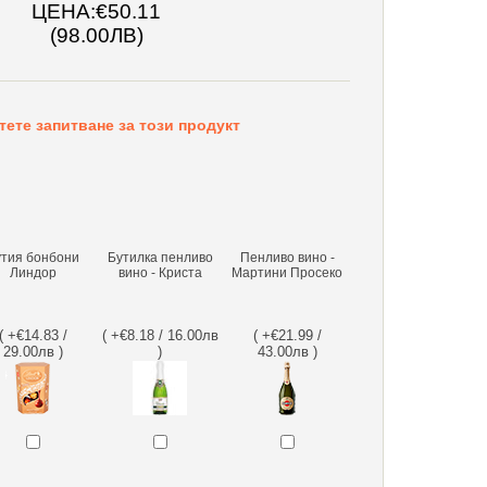
ЦЕНА:
€50.11
(98.00ЛВ)
тете запитване за този продукт
утия бонбони
Бутилка пенливо
Пенливо вино -
Линдор
вино - Криста
Мартини Просеко
( +€14.83 /
( +€8.18 / 16.00лв
( +€21.99 /
29.00лв )
)
43.00лв )