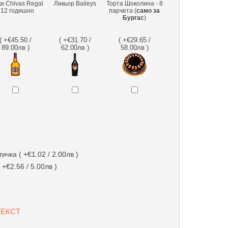
и Chivas Regal
Ликьор Baileys
Торта Шоколина - 8
 12 годишно
парчета (
само за
Бургас
)
( +€45.50 /
( +€31.70 /
( +€29.65 /
89.00лв )
62.00лв )
58.00лв )
чка ( +€1.02 / 2.00лв )
 +€2.56 / 5.00лв )
 ТЕКСТ