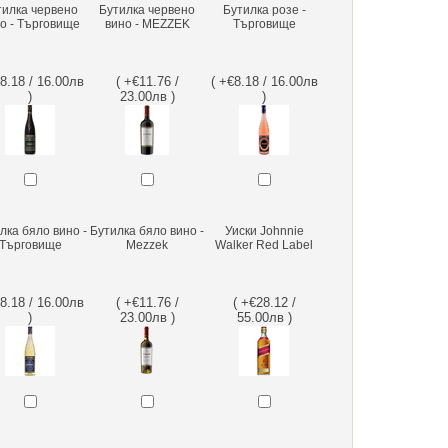
тилка червено
Бутилка червено
Бутилка розе -
о - Търговище
вино - MEZZEK
Търговище
€8.18 / 16.00лв
( +€11.76 /
( +€8.18 / 16.00лв
)
23.00лв )
)
лка бяло вино -
Бутилка бяло вино -
Уиски Johnnie
Търговище
Mezzek
Walker Red Label
€8.18 / 16.00лв
( +€11.76 /
( +€28.12 /
)
23.00лв )
55.00лв )