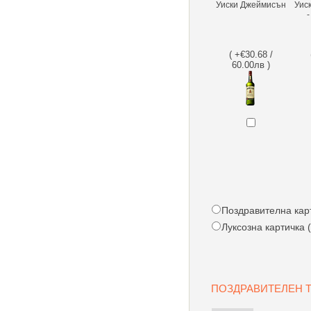
Уиски Джеймисън
Уиск
-
( +€30.68 /
60.00лв )
Поздравителна карти
Луксозна картичка (
ПОЗДРАВИТЕЛЕН