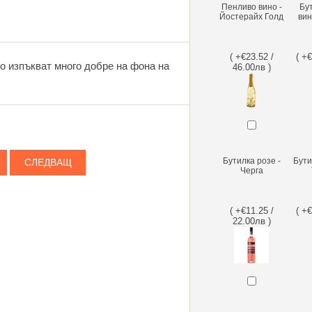
Пенливо вино -
Бу
Йостерайх Голд
вин
( +€23.52 /
( +
то изпъкват много добре на фона на
46.00лв )
Бутилка розе -
Бути
СЛЕДВАЩ
Черга
( +€11.25 /
( +
22.00лв )