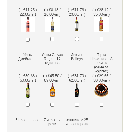
( +€11.25 /
( +€8.18 /
( +€11.76 /
( +€28.12 /
22.00лв )
16.00лв )
23.00лв )
55.00лв )
Уиски
Уиски Chivas
Ликьор
Торта
Джеймисън
Regal - 12
Baileys
Шоколина - 8
годишно
парчета
(
само за
Бургас
)
( +€30.68 /
( +€45.50 /
( +€31.70 /
( +€29.65 /
60.00лв )
89.00лв )
62.00лв )
58.00лв )
Червена роза
7 червени
кошница с 25
рози
червени рози