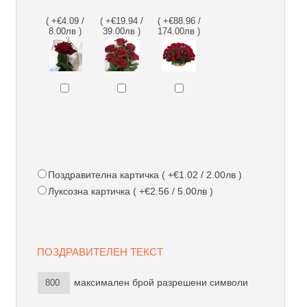
( +€4.09 /
( +€19.94 /
( +€88.96 /
8.00лв )
39.00лв )
174.00лв )
Поздравителна картичка ( +€1.02 / 2.00лв )
Луксозна картичка ( +€2.56 / 5.00лв )
ПОЗДРАВИТЕЛЕН ТЕКСТ
максимален брой разрешени символи