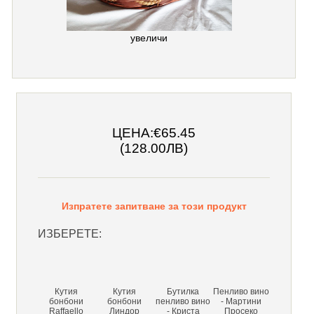
увеличи
ЦЕНА:
€65.45
(128.00ЛВ)
Изпратете запитване за този продукт
ИЗБЕРЕТЕ:
Кутия
Кутия
Бутилка
Пенливо вино
бонбони
бонбони
пенливо вино
- Мартини
Raffaello
Линдор
- Криста
Просеко