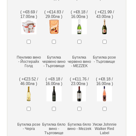
( +€8.69 /
( +€14.83 /
( +€8.18 /
( +€21.99 /
17.00лв )
29.00лв )
16.00лв )
43.00лв )
Пенливо вино
Бутилка
Бутилка
Бутилка розе
- Йостерайх
червено вино
червено вино
- Търговище
Голд
- Търговище
- MEZZEK
( +€23.52 /
( +€8.18 /
( +€11.76 /
( +€8.18 /
46.00лв )
16.00лв )
23.00лв )
16.00лв )
Бутилка розе
Бутилка бяло
Бутилка бяло
Уиски Johnnie
- Черга
вино -
вино - Mezzek
Walker Red
Търговище
Label