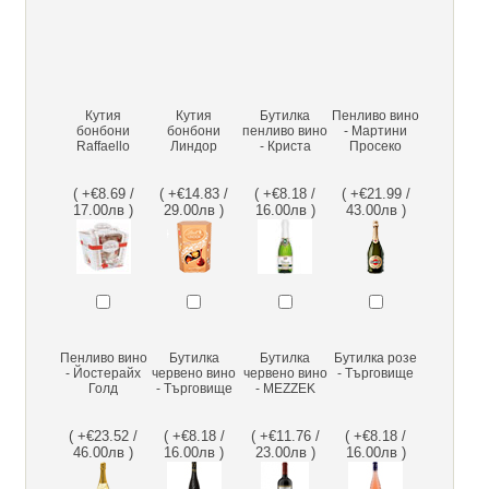
Кутия
Кутия
Бутилка
Пенливо вино
бонбони
бонбони
пенливо вино
- Мартини
Raffaello
Линдор
- Криста
Просеко
( +€8.69 /
( +€14.83 /
( +€8.18 /
( +€21.99 /
17.00лв )
29.00лв )
16.00лв )
43.00лв )
Пенливо вино
Бутилка
Бутилка
Бутилка розе
- Йостерайх
червено вино
червено вино
- Търговище
Голд
- Търговище
- MEZZEK
( +€23.52 /
( +€8.18 /
( +€11.76 /
( +€8.18 /
46.00лв )
16.00лв )
23.00лв )
16.00лв )