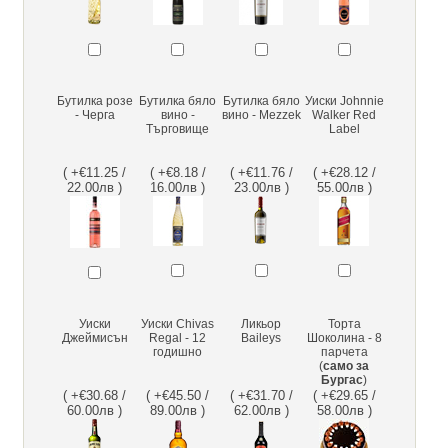
Бутилка розе
Бутилка бяло
Бутилка бяло
Уиски Johnnie
- Черга
вино -
вино - Mezzek
Walker Red
Търговище
Label
( +€11.25 /
( +€8.18 /
( +€11.76 /
( +€28.12 /
22.00лв )
16.00лв )
23.00лв )
55.00лв )
Уиски
Уиски Chivas
Ликьор
Торта
Джеймисън
Regal - 12
Baileys
Шоколина - 8
годишно
парчета
(
само за
Бургас
)
( +€30.68 /
( +€45.50 /
( +€31.70 /
( +€29.65 /
60.00лв )
89.00лв )
62.00лв )
58.00лв )