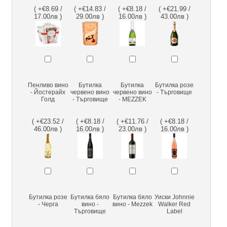
( +€8.69 /
( +€14.83 /
( +€8.18 /
( +€21.99 /
17.00лв )
29.00лв )
16.00лв )
43.00лв )
Пенливо вино
Бутилка
Бутилка
Бутилка розе
- Йостерайх
червено вино
червено вино
- Търговище
Голд
- Търговище
- MEZZEK
( +€23.52 /
( +€8.18 /
( +€11.76 /
( +€8.18 /
46.00лв )
16.00лв )
23.00лв )
16.00лв )
Бутилка розе
Бутилка бяло
Бутилка бяло
Уиски Johnnie
- Черга
вино -
вино - Mezzek
Walker Red
Търговище
Label