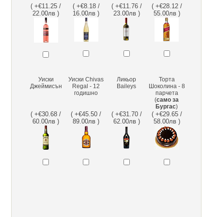
( +€11.25 /
( +€8.18 /
( +€11.76 /
( +€28.12 /
22.00лв )
16.00лв )
23.00лв )
55.00лв )
Уиски
Уиски Chivas
Ликьор
Торта
Джеймисън
Regal - 12
Baileys
Шоколина - 8
годишно
парчета
(
само за
Бургас
)
( +€30.68 /
( +€45.50 /
( +€31.70 /
( +€29.65 /
60.00лв )
89.00лв )
62.00лв )
58.00лв )