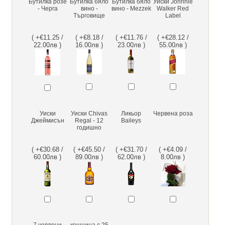
Бутилка розе
Бутилка бяло
Бутилка бяло
Уиски Johnnie
- Черга
вино -
вино - Mezzek
Walker Red
Търговище
Label
( +€11.25 /
( +€8.18 /
( +€11.76 /
( +€28.12 /
22.00лв )
16.00лв )
23.00лв )
55.00лв )
Уиски
Уиски Chivas
Ликьор
Червена роза
Джеймисън
Regal - 12
Baileys
годишно
( +€30.68 /
( +€45.50 /
( +€31.70 /
( +€4.09 /
60.00лв )
89.00лв )
62.00лв )
8.00лв )
7 червени
кошница с 25