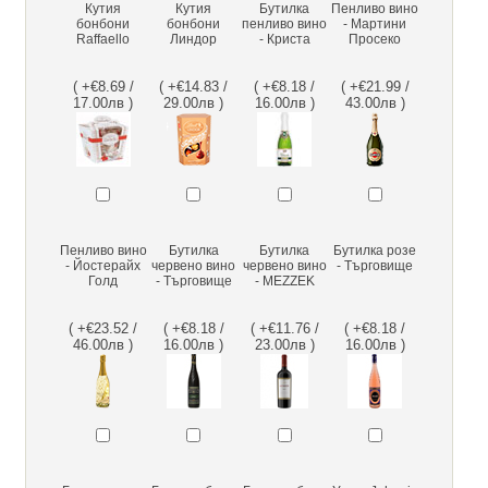
Кутия
Кутия
Бутилка
Пенливо вино
бонбони
бонбони
пенливо вино
- Мартини
Raffaello
Линдор
- Криста
Просеко
( +€8.69 /
( +€14.83 /
( +€8.18 /
( +€21.99 /
17.00лв )
29.00лв )
16.00лв )
43.00лв )
Пенливо вино
Бутилка
Бутилка
Бутилка розе
- Йостерайх
червено вино
червено вино
- Търговище
Голд
- Търговище
- MEZZEK
( +€23.52 /
( +€8.18 /
( +€11.76 /
( +€8.18 /
46.00лв )
16.00лв )
23.00лв )
16.00лв )