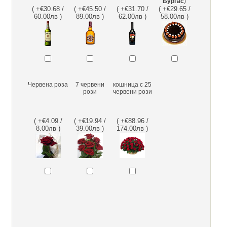
Бургас
)
( +€30.68 /
( +€45.50 /
( +€31.70 /
( +€29.65 /
60.00лв )
89.00лв )
62.00лв )
58.00лв )
Червена роза
7 червени
кошница с 25
рози
червени рози
( +€4.09 /
( +€19.94 /
( +€88.96 /
8.00лв )
39.00лв )
174.00лв )