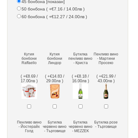
45 бонбона [показан]
50 бонбона ( +€7.16 / 14.00лв )
60 бонбона ( +€12.27 / 24.00лв )
Кутия
Кутия
Бутилка
Пенливо вино
бонбони
бонбони
пенливо вино
- Мартини
Raffaello
Линдор
- Криста
Просеко
( +€8.69 /
( +€14.83 /
( +€8.18 /
( +€21.99 /
17.00лв )
29.00лв )
16.00лв )
43.00лв )
Пенливо вино
Бутилка
Бутилка
Бутилка розе
- Йостерайх
червено вино
червено вино
- Търговище
Голд
- Търговище
- MEZZEK