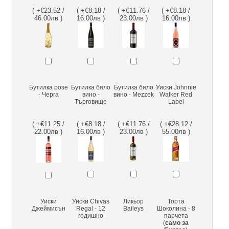
( +€23.52 /
( +€8.18 /
( +€11.76 /
( +€8.18 /
46.00лв )
16.00лв )
23.00лв )
16.00лв )
Бутилка розе
Бутилка бяло
Бутилка бяло
Уиски Johnnie
- Черга
вино -
вино - Mezzek
Walker Red
Търговище
Label
( +€11.25 /
( +€8.18 /
( +€11.76 /
( +€28.12 /
22.00лв )
16.00лв )
23.00лв )
55.00лв )
Уиски
Уиски Chivas
Ликьор
Торта
Джеймисън
Regal - 12
Baileys
Шоколина - 8
годишно
парчета
(
само за