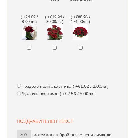
( +€4.09 /
( +€19.94 /
( +€88.96 /
8.00лв )
39.00лв )
174.00лв )
Поздравителна картичка ( +€1.02 / 2.00лв )
Луксозна картичка ( +€2.56 / 5.00лв )
ПОЗДРАВИТЕЛЕН ТЕКСТ
максимален брой разрешени символи