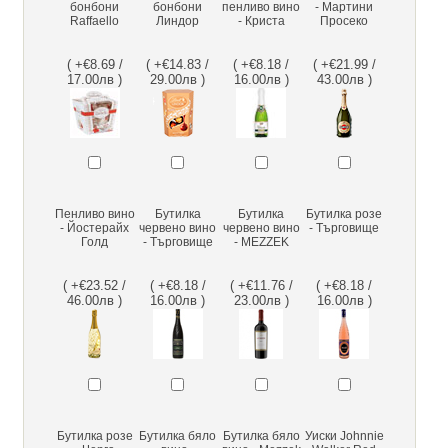
бонбони
бонбони
пенливо вино
- Мартини
Raffaello
Линдор
- Криста
Просеко
( +€8.69 /
( +€14.83 /
( +€8.18 /
( +€21.99 /
17.00лв )
29.00лв )
16.00лв )
43.00лв )
Пенливо вино
Бутилка
Бутилка
Бутилка розе
- Йостерайх
червено вино
червено вино
- Търговище
Голд
- Търговище
- MEZZEK
( +€23.52 /
( +€8.18 /
( +€11.76 /
( +€8.18 /
46.00лв )
16.00лв )
23.00лв )
16.00лв )
Бутилка розе
Бутилка бяло
Бутилка бяло
Уиски Johnnie