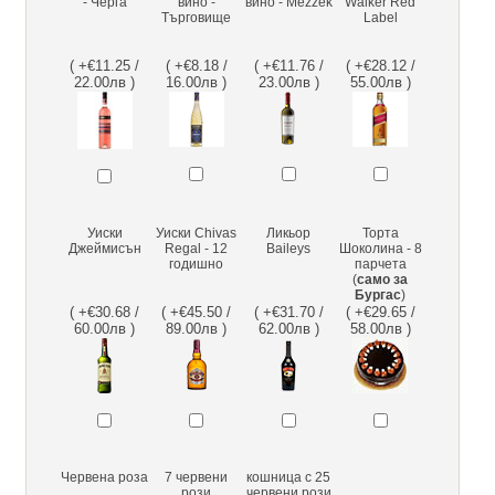
- Черга
вино -
вино - Mezzek
Walker Red
Търговище
Label
( +€11.25 /
( +€8.18 /
( +€11.76 /
( +€28.12 /
22.00лв )
16.00лв )
23.00лв )
55.00лв )
Уиски
Уиски Chivas
Ликьор
Торта
Джеймисън
Regal - 12
Baileys
Шоколина - 8
годишно
парчета
(
само за
Бургас
)
( +€30.68 /
( +€45.50 /
( +€31.70 /
( +€29.65 /
60.00лв )
89.00лв )
62.00лв )
58.00лв )
Червена роза
7 червени
кошница с 25
рози
червени рози