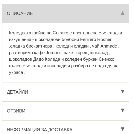
ОПИСАНИЕ
Коледната шейна на Снежко е препълнена със сладки
изкушения - шоколадови бонбони Ferrrero Rosher
,сладка бисквитиера , коледни сладки , чай Ahmade ,
разтворимо кафе Jordani , пакет горещ шоколад ,
шоколадов Дядо Коледа и коледен буркан Снежко
пълен със сладки изненади и разбира се подходяща
украса .
ДЕТАЙЛИ
ОТЗИВИ
ИНФОРМАЦИЯ ЗА ДОСТАВКА