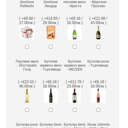
бонбони
бонбони
пенливо вино
- Мартини
Raffaello
Линдор
- Криста
Просеко
( +€8.69 /
( +€14.83 /
( +€8.18 /
( +€21.99 /
17.00лв )
29.00лв )
16.00лв )
43.00лв )
Пенливо вино
Бутилка
Бутилка
Бутилка розе
- Йостерайх
червено вино
червено вино
- Търговище
Голд
- Търговище
- MEZZEK
( +€23.52 /
( +€8.18 /
( +€11.76 /
( +€8.18 /
46.00лв )
16.00лв )
23.00лв )
16.00лв )
Бутилка розе
Бутилка бяло
Бутилка бяло
Уиски Johnnie