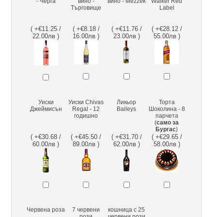
- Черга
вино -
вино - Mezzek
Walker Red
Търговище
Label
( +€11.25 /
( +€8.18 /
( +€11.76 /
( +€28.12 /
22.00лв )
16.00лв )
23.00лв )
55.00лв )
Уиски
Уиски Chivas
Ликьор
Торта
Джеймисън
Regal - 12
Baileys
Шоколина - 8
годишно
парчета
(
само за
Бургас
)
( +€30.68 /
( +€45.50 /
( +€31.70 /
( +€29.65 /
60.00лв )
89.00лв )
62.00лв )
58.00лв )
Червена роза
7 червени
кошница с 25
рози
червени рози