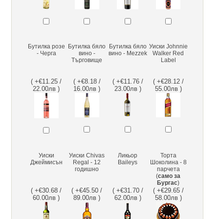
Бутилка розе
Бутилка бяло
Бутилка бяло
Уиски Johnnie
- Черга
вино -
вино - Mezzek
Walker Red
Търговище
Label
( +€11.25 /
( +€8.18 /
( +€11.76 /
( +€28.12 /
22.00лв )
16.00лв )
23.00лв )
55.00лв )
Уиски
Уиски Chivas
Ликьор
Торта
Джеймисън
Regal - 12
Baileys
Шоколина - 8
годишно
парчета
(
само за
Бургас
)
( +€30.68 /
( +€45.50 /
( +€31.70 /
( +€29.65 /
60.00лв )
89.00лв )
62.00лв )
58.00лв )