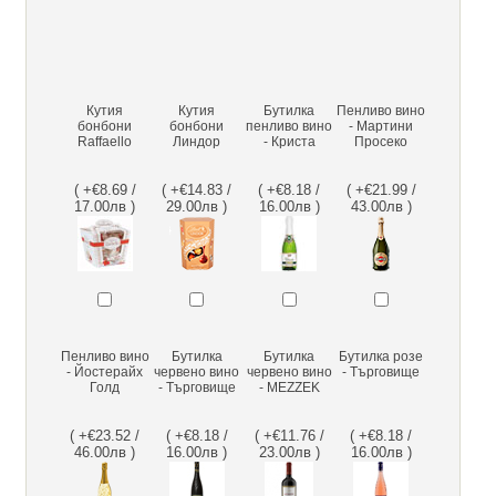
Кутия
Кутия
Бутилка
Пенливо вино
бонбони
бонбони
пенливо вино
- Мартини
Raffaello
Линдор
- Криста
Просеко
( +€8.69 /
( +€14.83 /
( +€8.18 /
( +€21.99 /
17.00лв )
29.00лв )
16.00лв )
43.00лв )
Пенливо вино
Бутилка
Бутилка
Бутилка розе
- Йостерайх
червено вино
червено вино
- Търговище
Голд
- Търговище
- MEZZEK
( +€23.52 /
( +€8.18 /
( +€11.76 /
( +€8.18 /
46.00лв )
16.00лв )
23.00лв )
16.00лв )