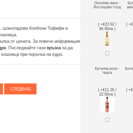
Пенливо вино -
Бу
Йостерайх Голд
вин
( +€23.52 /
( +
), шоколадови бонбони Тофифи и
46.00лв )
кошница.
тъпка от цената. За повече информация
дро
. Последвайте тази
връзка
за да
 кошница при поръчка на едро.
Бутилка розе -
Бути
Черга
СЛЕДВАЩ
( +€11.25 /
( +
22.00лв )