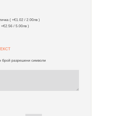
чка ( +€1.02 / 2.00лв )
 +€2.56 / 5.00лв )
 ТЕКСТ
 брой разрешени символи