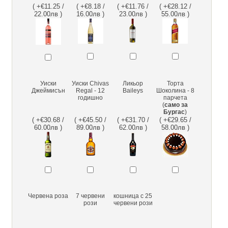
( +€11.25 /
( +€8.18 /
( +€11.76 /
( +€28.12 /
22.00лв )
16.00лв )
23.00лв )
55.00лв )
Уиски
Уиски Chivas
Ликьор
Торта
Джеймисън
Regal - 12
Baileys
Шоколина - 8
годишно
парчета
(
само за
Бургас
)
( +€30.68 /
( +€45.50 /
( +€31.70 /
( +€29.65 /
60.00лв )
89.00лв )
62.00лв )
58.00лв )
Червена роза
7 червени
кошница с 25
рози
червени рози