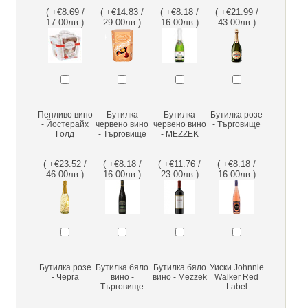
( +€8.69 /
( +€14.83 /
( +€8.18 /
( +€21.99 /
17.00лв )
29.00лв )
16.00лв )
43.00лв )
Пенливо вино
Бутилка
Бутилка
Бутилка розе
- Йостерайх
червено вино
червено вино
- Търговище
Голд
- Търговище
- MEZZEK
( +€23.52 /
( +€8.18 /
( +€11.76 /
( +€8.18 /
46.00лв )
16.00лв )
23.00лв )
16.00лв )
Бутилка розе
Бутилка бяло
Бутилка бяло
Уиски Johnnie
- Черга
вино -
вино - Mezzek
Walker Red
Търговище
Label