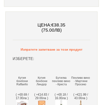
ЦЕНА:
€38.35
(75.00ЛВ)
Изпратете запитване за този продукт
ИЗБЕРЕТЕ:
Кутия
Кутия
Бутилка
Пенливо вино
бонбони
бонбони
пенливо вино
- Мартини
Raffaello
Линдор
- Криста
Просеко
( +€8.69 /
( +€14.83 /
( +€8.18 /
( +€21.99 /
17.00лв )
29.00лв )
16.00лв )
43.00лв )