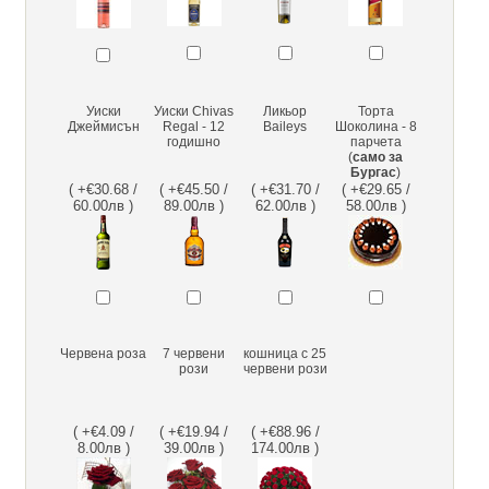
Уиски
Уиски Chivas
Ликьор
Торта
Джеймисън
Regal - 12
Baileys
Шоколина - 8
годишно
парчета
(
само за
Бургас
)
( +€30.68 /
( +€45.50 /
( +€31.70 /
( +€29.65 /
60.00лв )
89.00лв )
62.00лв )
58.00лв )
Червена роза
7 червени
кошница с 25
рози
червени рози
( +€4.09 /
( +€19.94 /
( +€88.96 /
8.00лв )
39.00лв )
174.00лв )