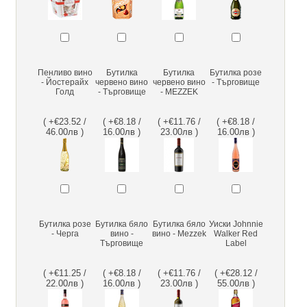
Пенливо вино
Бутилка
Бутилка
Бутилка розе
- Йостерайх
червено вино
червено вино
- Търговище
Голд
- Търговище
- MEZZEK
( +€23.52 /
( +€8.18 /
( +€11.76 /
( +€8.18 /
46.00лв )
16.00лв )
23.00лв )
16.00лв )
Бутилка розе
Бутилка бяло
Бутилка бяло
Уиски Johnnie
- Черга
вино -
вино - Mezzek
Walker Red
Търговище
Label
( +€11.25 /
( +€8.18 /
( +€11.76 /
( +€28.12 /
22.00лв )
16.00лв )
23.00лв )
55.00лв )