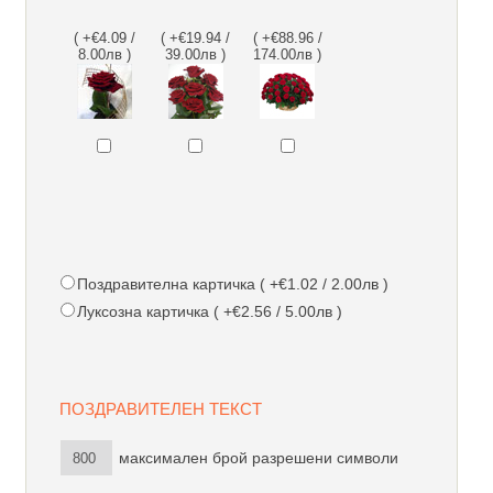
( +€4.09 /
( +€19.94 /
( +€88.96 /
8.00лв )
39.00лв )
174.00лв )
Поздравителна картичка ( +€1.02 / 2.00лв )
Луксозна картичка ( +€2.56 / 5.00лв )
ПОЗДРАВИТЕЛЕН ТЕКСТ
максимален брой разрешени символи