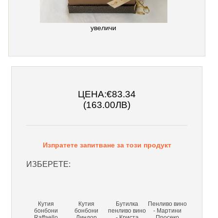
увеличи
ЦЕНА:
€83.34
(163.00ЛВ)
Изпратете запитване за този продукт
ИЗБЕРЕТЕ:
Кутия
Кутия
Бутилка
Пенливо вино
бонбони
бонбони
пенливо вино
- Мартини
Raffaello
Линдор
- Криста
Просеко