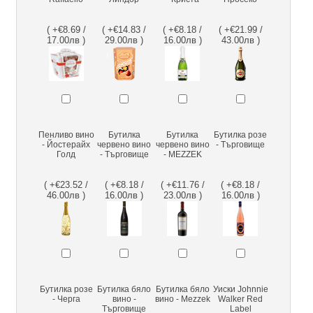
( +€8.69 /
( +€14.83 /
( +€8.18 /
( +€21.99 /
17.00лв )
29.00лв )
16.00лв )
43.00лв )
Пенливо вино
Бутилка
Бутилка
Бутилка розе
- Йостерайх
червено вино
червено вино
- Търговище
Голд
- Търговище
- MEZZEK
( +€23.52 /
( +€8.18 /
( +€11.76 /
( +€8.18 /
46.00лв )
16.00лв )
23.00лв )
16.00лв )
Бутилка розе
Бутилка бяло
Бутилка бяло
Уиски Johnnie
- Черга
вино -
вино - Mezzek
Walker Red
Търговище
Label