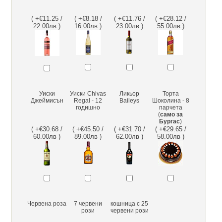
( +€11.25 /
( +€8.18 /
( +€11.76 /
( +€28.12 /
22.00лв )
16.00лв )
23.00лв )
55.00лв )
Уиски
Уиски Chivas
Ликьор
Торта
Джеймисън
Regal - 12
Baileys
Шоколина - 8
годишно
парчета
(
само за
Бургас
)
( +€30.68 /
( +€45.50 /
( +€31.70 /
( +€29.65 /
60.00лв )
89.00лв )
62.00лв )
58.00лв )
Червена роза
7 червени
кошница с 25
рози
червени рози