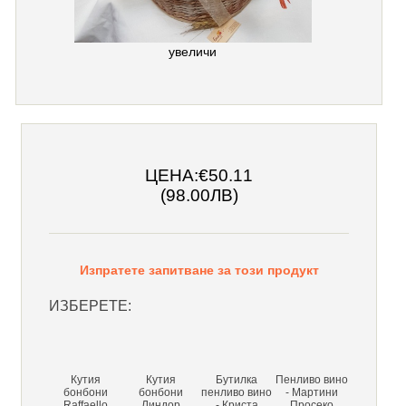
увеличи
ЦЕНА:
€50.11
(98.00ЛВ)
Изпратете запитване за този продукт
ИЗБЕРЕТЕ:
Кутия
Кутия
Бутилка
Пенливо вино
бонбони
бонбони
пенливо вино
- Мартини
Raffaello
Линдор
- Криста
Просеко