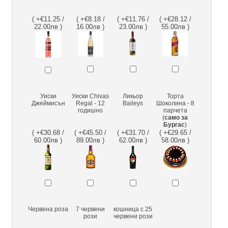
( +€11.25 /
( +€8.18 /
( +€11.76 /
( +€28.12 /
22.00лв )
16.00лв )
23.00лв )
55.00лв )
Уиски
Уиски Chivas
Ликьор
Торта
Джеймисън
Regal - 12
Baileys
Шоколина - 8
годишно
парчета
(
само за
Бургас
)
( +€30.68 /
( +€45.50 /
( +€31.70 /
( +€29.65 /
60.00лв )
89.00лв )
62.00лв )
58.00лв )
Червена роза
7 червени
кошница с 25
рози
червени рози