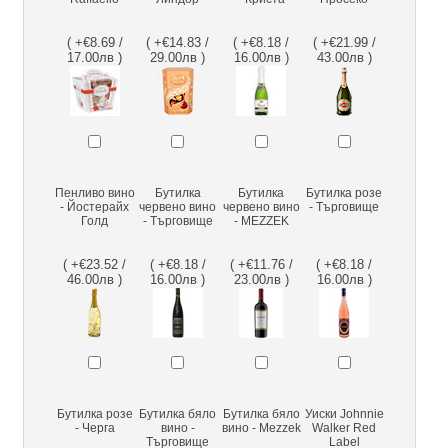
( +€8.69 /
( +€14.83 /
( +€8.18 /
( +€21.99 /
17.00лв )
29.00лв )
16.00лв )
43.00лв )
Пенливо вино
Бутилка
Бутилка
Бутилка розе
- Йостерайх
червено вино
червено вино
- Търговище
Голд
- Търговище
- MEZZEK
( +€23.52 /
( +€8.18 /
( +€11.76 /
( +€8.18 /
46.00лв )
16.00лв )
23.00лв )
16.00лв )
Бутилка розе
Бутилка бяло
Бутилка бяло
Уиски Johnnie
- Черга
вино -
вино - Mezzek
Walker Red
Търговище
Label