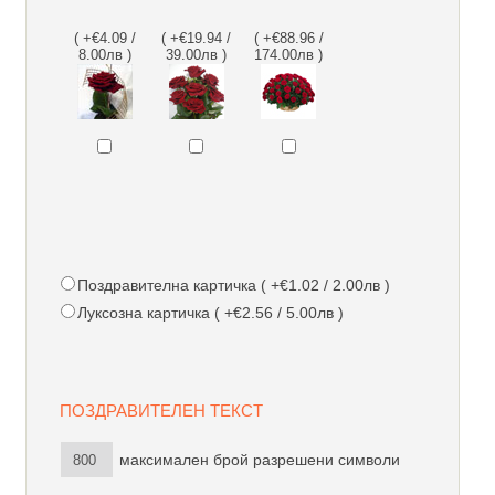
( +€4.09 /
( +€19.94 /
( +€88.96 /
8.00лв )
39.00лв )
174.00лв )
Поздравителна картичка ( +€1.02 / 2.00лв )
Луксозна картичка ( +€2.56 / 5.00лв )
ПОЗДРАВИТЕЛЕН ТЕКСТ
максимален брой разрешени символи