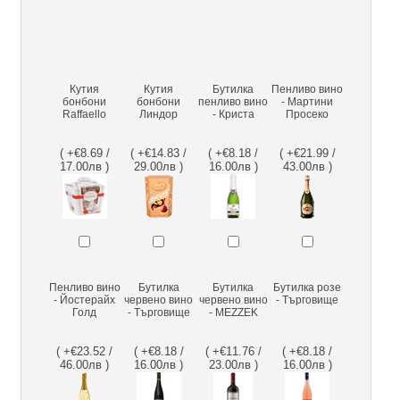
Кутия
Кутия
Бутилка
Пенливо вино
бонбони
бонбони
пенливо вино
- Мартини
Raffaello
Линдор
- Криста
Просеко
( +€8.69 /
( +€14.83 /
( +€8.18 /
( +€21.99 /
17.00лв )
29.00лв )
16.00лв )
43.00лв )
Пенливо вино
Бутилка
Бутилка
Бутилка розе
- Йостерайх
червено вино
червено вино
- Търговище
Голд
- Търговище
- MEZZEK
( +€23.52 /
( +€8.18 /
( +€11.76 /
( +€8.18 /
46.00лв )
16.00лв )
23.00лв )
16.00лв )