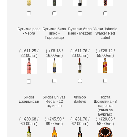
Бутилка розе
Бутилка бяло
Бутилка бяло
Уиски Johnnie
- Черга
вино -
вино - Mezzek
Walker Red
Търговище
Label
( +€11.25 /
( +€8.18 /
( +€11.76 /
( +€28.12 /
22.00лв )
16.00лв )
23.00лв )
55.00лв )
Уиски
Уиски Chivas
Ликьор
Торта
Джеймисън
Regal - 12
Baileys
Шоколина - 8
годишно
парчета
(
само за
Бургас
)
( +€30.68 /
( +€45.50 /
( +€31.70 /
( +€29.65 /
60.00лв )
89.00лв )
62.00лв )
58.00лв )